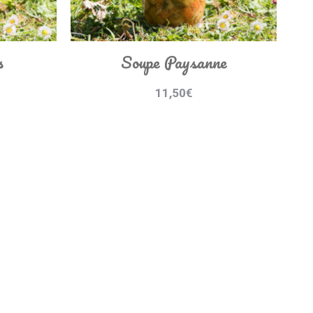
s
Soupe Paysanne
11,50
€