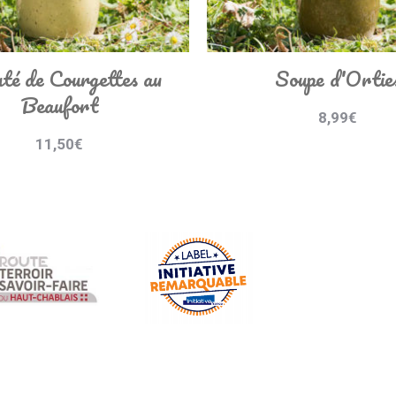
té de Courgettes au
Soupe d'Ortie
Beaufort
8,99
€
11,50
€