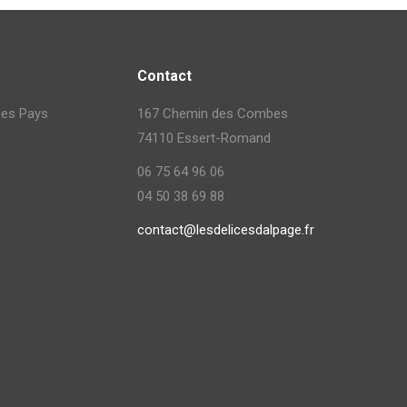
Contact
 des Pays
167 Chemin des Combes
74110 Essert-Romand
06 75 64 96 06
04 50 38 69 88
contact@lesdelicesdalpage.fr