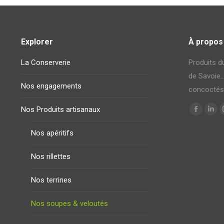
Explorer
À propos
La Conserverie
Produits du
de Savoie…
Nos engagements
concoctés
Trouvez no
Nos Produits artisanaux
La
La
page
pag
Nos apéritifs
Faceboo
Link
s'ouvre
s'ou
Nos rillettes
dans
dan
une
une
Nos terrines
nouvelle
nouv
Nos soupes & veloutés
fenêtre
fenê