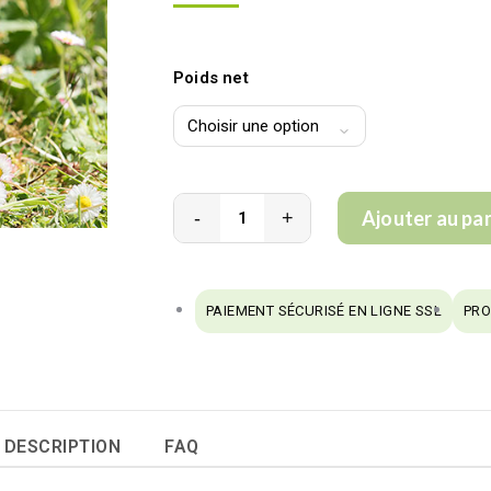
Poids net
Ajouter au pa
Quantité
Velouté
de
PAIEMENT SÉCURISÉ EN LIGNE SSL
PRO
Céleri
à
la
Tomme
de
DESCRIPTION
FAQ
Savoie