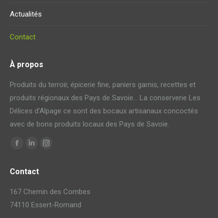
Actualités
Contact
À propos
Produits du terroir, épicerie fine, paniers garnis, recettes et
produits régionaux des Pays de Savoie… La conserverie Les
Délices d’Alpage ce sont des bocaux artisanaux concoctés
avec de bons produits locaux des Pays de Savoie.
Trouvez nous sur :
La
La
La
page
page
page
Contact
Facebook
LinkedIn
Instagram
s'ouvre
s'ouvre
s'ouvre
167 Chemin des Combes
dans
dans
dans
74110 Essert-Romand
une
une
une