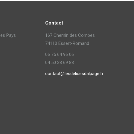
Contact
 des Pays
167 Chemin des Combes
74110 Essert-Romand
06 75 64 96 06
04 50 38 69 88
contact@lesdelicesdalpage.fr