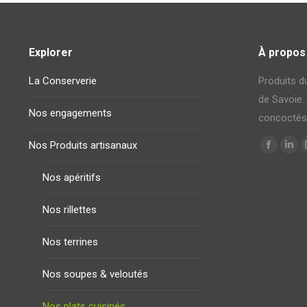
Explorer
À propos
La Conserverie
Produits du
de Savoie…
Nos engagements
concoctés
Trouvez no
Nos Produits artisanaux
La
La
page
pag
Nos apéritifs
Faceboo
Link
s'ouvre
s'ou
Nos rillettes
dans
dan
une
une
Nos terrines
nouvelle
nouv
Nos soupes & veloutés
fenêtre
fenê
Nos plats cuisinés