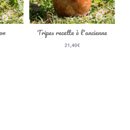
on
Tripes recette à l'ancienne
21,40
€