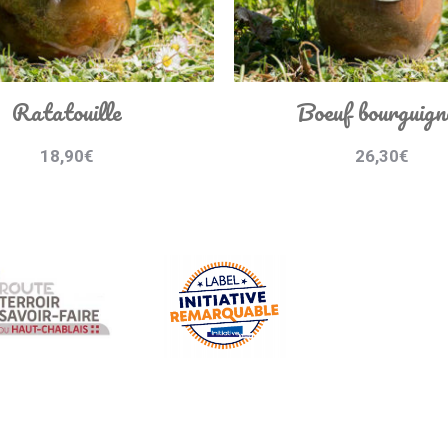
Ratatouille
Boeuf bourguign
18,90
€
26,30
€