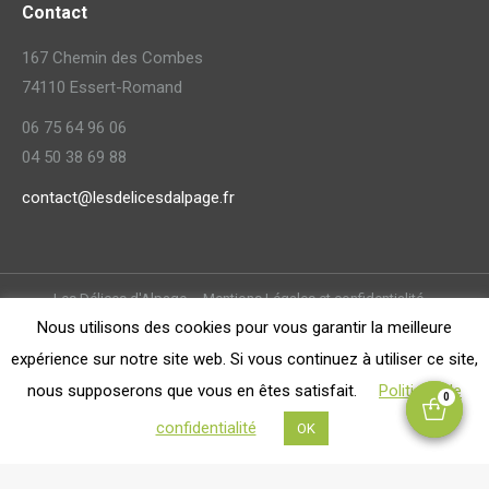
Contact
Facebook
LinkedIn
Instagram
s'ouvre
s'ouvre
s'ouvre
167 Chemin des Combes
dans
dans
dans
74110 Essert-Romand
une
une
une
06 75 64 96 06
nouvelle
nouvelle
nouvelle
04 50 38 69 88
fenêtre
fenêtre
fenêtre
contact@lesdelicesdalpage.fr
Les Délices d'Alpage –
Mentions Légales et confidentialité
–
Nous utilisons des cookies pour vous garantir la meilleure
Conditions générales de vente
Réalisé avec amour par
Waouh
expérience sur notre site web. Si vous continuez à utiliser ce site,
nous supposerons que vous en êtes satisfait.
Politique de
0
0
confidentialité
OK