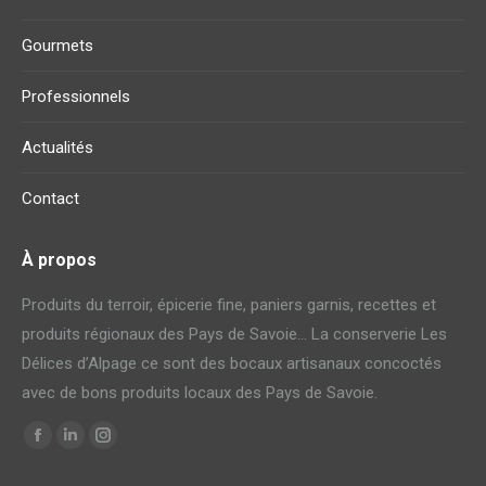
Gourmets
Professionnels
Actualités
Contact
À propos
Produits du terroir, épicerie fine, paniers garnis, recettes et
produits régionaux des Pays de Savoie… La conserverie Les
Délices d’Alpage ce sont des bocaux artisanaux concoctés
avec de bons produits locaux des Pays de Savoie.
Trouvez nous sur :
La
La
La
page
page
page