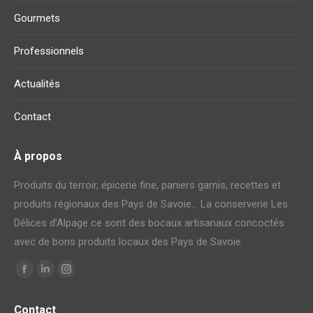
Gourmets
Professionnels
Actualités
Contact
À propos
Produits du terroir, épicerie fine, paniers garnis, recettes et
produits régionaux des Pays de Savoie… La conserverie Les
Délices d’Alpage ce sont des bocaux artisanaux concoctés
avec de bons produits locaux des Pays de Savoie.
Trouvez nous sur :
La
La
La
page
page
page
Contact