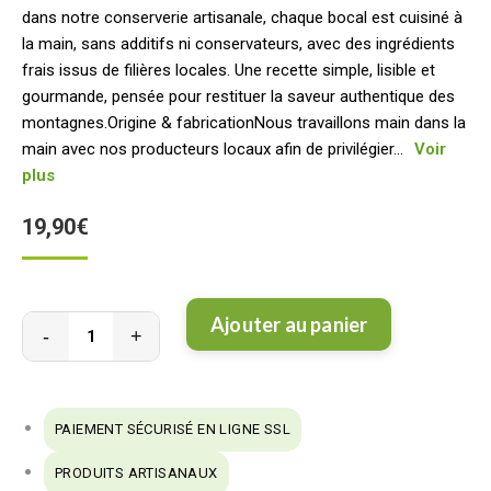
dans notre conserverie artisanale, chaque bocal est cuisiné à
la main, sans additifs ni conservateurs, avec des ingrédients
frais issus de filières locales. Une recette simple, lisible et
gourmande, pensée pour restituer la saveur authentique des
montagnes.Origine & fabricationNous travaillons main dans la
main avec nos producteurs locaux afin de privilégier...
Voir
plus
19,90
€
Ajouter au panier
Quantité
Petit
sac
PAIEMENT SÉCURISÉ EN LIGNE SSL
garnis
PRODUITS ARTISANAUX